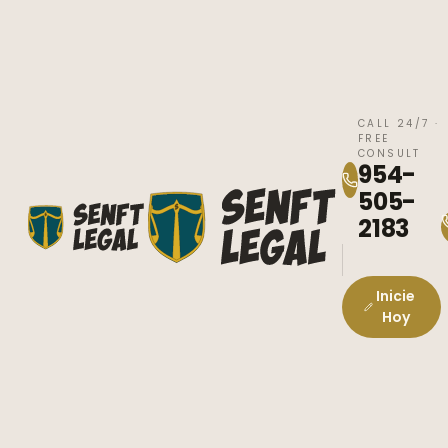
CALL 24/7 ·
FREE
CONSULT
954-
505-
2183
Inicie
Hoy