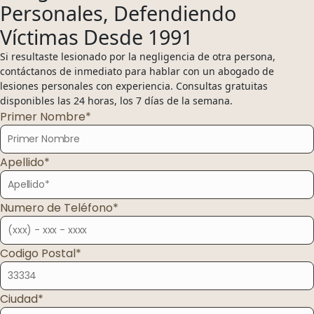
Personales, Defendiendo
Encuentra una oficina cerca de ti y obtén tu consulta grati
Oficinas
Víctimas Desde 1991
01
Encuentra una oficina cerca de ti y obtén tu consul
Si resultaste lesionado por la negligencia de otra persona,
contáctanos de inmediato para hablar con un abogado de
Florida
lesiones personales con experiencia. Consultas gratuitas
disponibles las 24 horas, los 7 días de la semana.
02
Primer Nombre*
Ohio
Apellido*
03
Numero de Teléfono*
Oregón
04
Codigo Postal*
Washington
Ciudad*
954-505-2183
CALL 24/7
OPEN NOW · FR