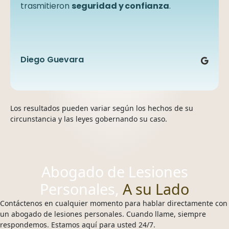
agradecido
desde el inicio de mi caso ,muy
proceso estuvo con nosotros Rubén una
necesidades. Estuvieron atentos en todo
con Alex y la paciencia que tuvo
complacido
trasmitieron
seguridad y confianza
.
para
por su excelente labor.
persona la cual siempre mostró un
momento y siempre buscando el
guiarme
en el proceso y también por
mejor trato
interés
siempre
genuino
para nosotros. Altamente recomendados.
mantenerme
en nuestro caso,
al tanto de la situación
apoyo
incondicional
del caso.
y comprometido en
ayudarnos
. Bendiciones!!
Sebastian Vizquerra
Anniel Hidalgo
Diego Guevara
Keven Enuf
Jorge Alberto Pernia Hernandez
Los resultados pueden variar según los hechos de su
circunstancia y las leyes gobernando su caso.
Abogado de Lesiones
Personales,
A su Lado
Contáctenos en cualquier momento para hablar directamente con
un abogado de lesiones personales. Cuando llame, siempre
respondemos. Estamos aquí para usted 24/7.